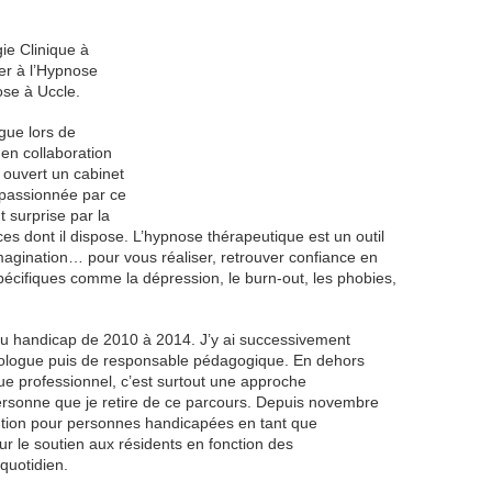
ie Clinique à
er à l’Hypnose
ose à Uccle.
gue lors de
en collaboration
 ouvert un cabinet
 passionnée par ce
t surprise par la
ces dont il dispose. L’hypnose thérapeutique est un outil
’imagination… pour vous réaliser, retrouver confiance en
écifiques comme la dépression, le burn-out, les phobies,
r du handicap de 2010 à 2014. J’y ai successivement
hologue puis de responsable pédagogique. En dehors
ue professionnel, c’est surtout une approche
personne que je retire de ce parcours. Depuis novembre
tution pour personnes handicapées en tant que
sur le soutien aux résidents en fonction des
quotidien.