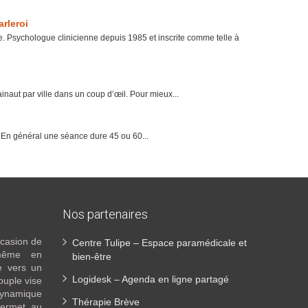
rleroi
 Psychologue clinicienne depuis 1985 et inscrite comme telle à
ut par ville dans un coup d’œil. Pour mieux...
 En général une séance dure 45 ou 60...
Nos partenaires
ccasion de
Centre Tulipe – Espace paramédicale et
-même en
bien-être
e vers un
Logidesk – Agenda en ligne partagé
ouple vise
ynamique
Thérapie Brève
permet au