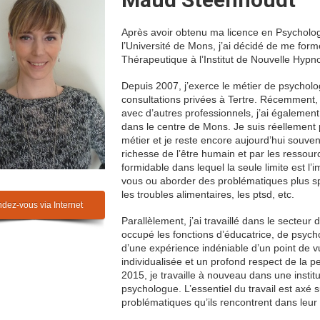
Après avoir obtenu ma licence en Psycholog
l’Université de Mons, j’ai décidé de me form
Thérapeutique à l’Institut de Nouvelle Hypn
Depuis 2007, j’exerce le métier de psycholo
consultations privées à Tertre. Récemment, 
avec d’autres professionnels, j’ai également
dans le centre de Mons. Je suis réellement
métier et je reste encore aujourd’hui souven
richesse de l’être humain et par les ressour
formidable dans lequel la seule limite est l
vous ou aborder des problématiques plus sp
les troubles alimentaires, les ptsd, etc.
dez-vous via Internet
Parallèlement, j’ai travaillé dans le secteu
occupé les fonctions d’éducatrice, de psyc
d’une expérience indéniable d’un point de v
individualisée et un profond respect de la 
2015, je travaille à nouveau dans une insti
psychologue. L’essentiel du travail est axé 
problématiques qu’ils rencontrent dans leur 