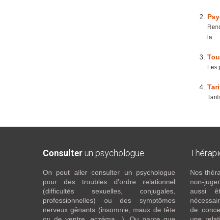
Psy
Rend
la...
Tou
Les 
Tar
Tari
Consulter
un psychologue
Thérap
On peut aller consulter un psychologue
Nos théra
pour des troubles d’ordre relationnel
non-juge
(difficultés sexuelles, conjugales,
aussi êt
professionnelles) ou des symptômes
nécessaire
nerveux gênants (insomnie, maux de tête
de conce
ou de ventre, eczéma…). Ou parce que
une relat