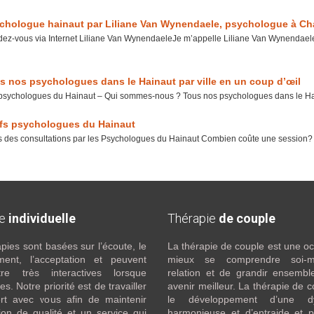
chologue hainaut par Liliane Van Wynendaele, psychologue à Cha
ez-vous via Internet Liliane Van WynendaeleJe m’appelle Liliane Van Wynendaele.
s nos psychologues dans le Hainaut par ville en un coup d’œil
psychologues du Hainaut – Qui sommes-nous ? Tous nos psychologues dans le Haina
ifs psychologues du Hainaut
fs des consultations par les Psychologues du Hainaut Combien coûte une session?
ie
individuelle
Thérapie
de couple
pies sont basées sur l’écoute, le
La thérapie de couple est une o
ment, l’acceptation et peuvent
mieux se comprendre soi
re très interactives lorsque
relation et de grandir ensembl
s. Notre priorité est de travailler
avenir meilleur. La thérapie de c
rt avec vous afin de maintenir
le développement d’une d
ion de qualité et un service qui
harmonieuse et d’entraide et 