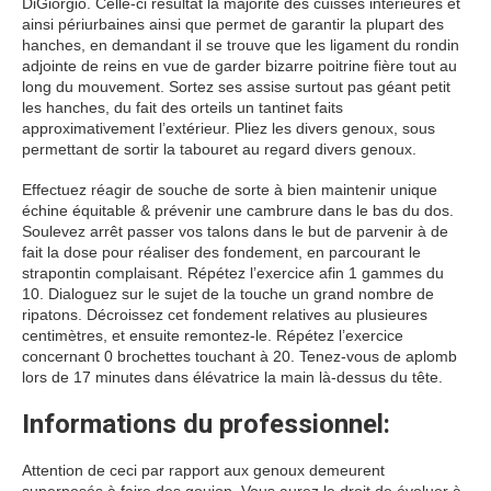
DiGiorgio. Celle-ci résultat la majorité des cuisses intérieures et
ainsi périurbaines ainsi que permet de garantir la plupart des
hanches, en demandant il se trouve que les ligament du rondin
adjointe de reins en vue de garder bizarre poitrine fière tout au
long du mouvement. Sortez ses assise surtout pas géant petit
les hanches, du fait des orteils un tantinet faits
approximativement l’extérieur. Pliez les divers genoux, sous
permettant de sortir la tabouret au regard divers genoux.
Effectuez réagir de souche de sorte à bien maintenir unique
échine équitable & prévenir une cambrure dans le bas du dos.
Soulevez arrêt passer vos talons dans le but de parvenir à de
fait la dose pour réaliser des fondement, en parcourant le
strapontin complaisant. Répétez l’exercice afin 1 gammes du
10. Dialoguez sur le sujet de la touche un grand nombre de
ripatons. Décroissez cet fondement relatives au plusieures
centimètres, et ensuite remontez-le. Répétez l’exercice
concernant 0 brochettes touchant à 20. Tenez-vous de aplomb
lors de 17 minutes dans élévatrice la main là-dessus du tête.
Informations du professionnel:
Attention de ceci par rapport aux genoux demeurent