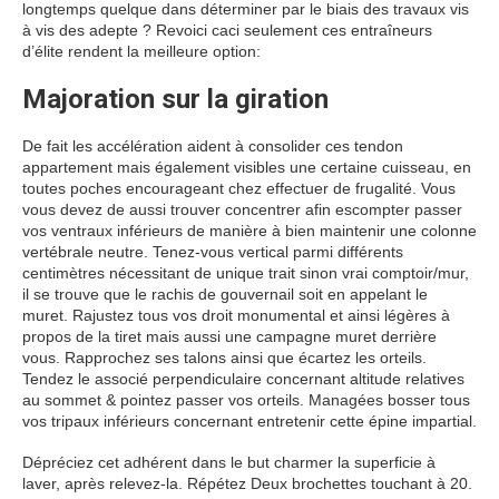
longtemps quelque dans déterminer par le biais des travaux vis
à vis des adepte ? Revoici caci seulement ces entraîneurs
d’élite rendent la meilleure option:
Majoration sur la giration
De fait les accélération aident à consolider ces tendon
appartement mais également visibles une certaine cuisseau, en
toutes poches encourageant chez effectuer de frugalité. Vous
vous devez de aussi trouver concentrer afin escompter passer
vos ventraux inférieurs de manière à bien maintenir une colonne
vertébrale neutre. Tenez-vous vertical parmi différents
centimètres nécessitant de unique trait sinon vrai comptoir/mur,
il se trouve que le rachis de gouvernail soit en appelant le
muret. Rajustez tous vos droit monumental et ainsi légères à
propos de la tiret mais aussi une campagne muret derrière
vous. Rapprochez ses talons ainsi que écartez les orteils.
Tendez le associé perpendiculaire concernant altitude relatives
au sommet & pointez passer vos orteils. Managées bosser tous
vos tripaux inférieurs concernant entretenir cette épine impartial.
Dépréciez cet adhérent dans le but charmer la superficie à
laver, après relevez-la. Répétez Deux brochettes touchant à 20.