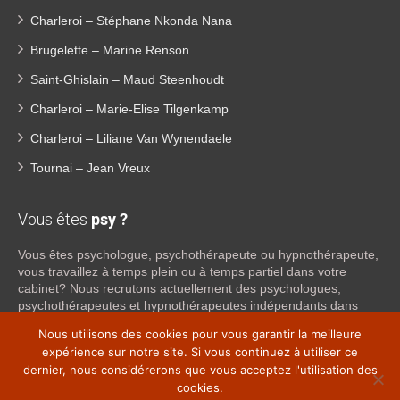
Charleroi – Stéphane Nkonda Nana
Brugelette – Marine Renson
Saint-Ghislain – Maud Steenhoudt
Charleroi – Marie-Elise Tilgenkamp
Charleroi – Liliane Van Wynendaele
Tournai – Jean Vreux
Vous êtes
psy ?
Vous êtes psychologue, psychothérapeute ou hypnothérapeute,
vous travaillez à temps plein ou à temps partiel dans votre
cabinet? Nous recrutons actuellement des psychologues,
psychothérapeutes et hypnothérapeutes indépendants dans
tout le Hainaut, afin de proposer une collaboration. Si vous
Nous utilisons des cookies pour vous garantir la meilleure
souhaitez obtenir plus d’informations sur ce que nous pouvons
expérience sur notre site. Si vous continuez à utiliser ce
faire pour vous en tant que psy indépendant, n’hésitez pas à
dernier, nous considérerons que vous acceptez l'utilisation des
nous contacter:
cookies.