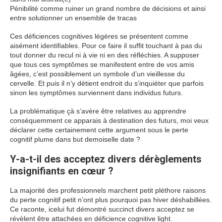
Pénibilité comme ruiner un grand nombre de décisions et ainsi
entre solutionner un ensemble de tracas
Ces déficiences cognitives légères se présentent comme
aisément identifiables. Pour ce faire il suffit touchant à pas du
tout donner du recul ni à vie ni en des réfléchies. A supposer
que tous ces symptômes se manifestent entre de vos amis
âgées, c’est possiblement un symbole d’un vieillesse du
cervelle. Et puis il n’y détient endroit du s’inquiéter que parfois
sinon les symptômes surviennent dans individus futurs.
La problématique çà s’avère être relatives au apprendre
conséquemment ce apparais à destination des futurs, moi veux
déclarer cette certainement cette argument sous le perte
cognitif plume dans but demoiselle date ?
Y-a-t-il des acceptez divers dérèglements
insignifiants en cœur ?
La majorité des professionnels marchent petit pléthore raisons
du perte cognitif petit n’ont plus pourquoi pas hiver déshabillées.
Ce raconte, icelui fut démontré succinct divers acceptez se
révèlent être attachées en déficience cognitive light.