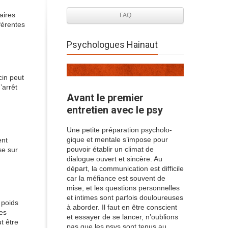
aires
FAQ
férentes
Psychologues Hainaut
cin peut
’arrêt
Avant le premier
entretien avec le psy
Une petite préparation psycholo-
gique et mentale s’impose pour
ent
pouvoir établir un climat de
se sur
dialogue ouvert et sincère. Au
départ, la communication est difficile
car la méfiance est souvent de
mise, et les questions personnelles
et intimes sont parfois douloureuses
 poids
à aborder. Il faut en être conscient
nes
et essayer de se lancer, n’oublions
t être
pas que les psys sont tenus au