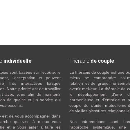
ie
individuelle
Thérapie
de couple
pies sont basées sur l’écoute, le
La thérapie de couple est une o
ment, l’acceptation et peuvent
mieux se comprendre soi
re très interactives lorsque
relation et de grandir ensembl
s. Notre priorité est de travailler
avenir meilleur. La thérapie de c
rt avec vous afin de maintenir
le développement d’une d
ion de qualité et un service qui
harmonieuse et d’entraide et 
vos besoins.
couple de s’aider mutuellement
de vieilles blessures relationnell
le est de vous accompagner dans
arche qui vise à mieux vous
Nos interventions sont ba
re et à vous aider à faire les
l’approche systémique, une 