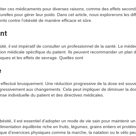
arrêter ces médicaments pour diverses raisons, comme des effets second
relles pour gérer leur poids. Dans cet article, nous explorerons les dif
nts contre l’obésité de manière efficace et sûre.
ont
ité, il est impératif de consulter un professionnel de la santé. Le méde
ation médicale spécifique du patient. Ils peuvent recommander un plan d
sques et les effets de sevrage. Quelles sont
e
e effectué brusquement. Une réduction progressive de la dose est souv
ressivement aux changements. Cela peut impliquer de diminuer la do
se individuelle du patient et des directives médicales.
ésité, il est essentiel d’adopter un mode de vie sain pour maintenir un
imentation équilibrée riche en fruits, légumes, grains entiers et protéi
tique d’exercices physiques comme la marche, la natation ou le vélo peu