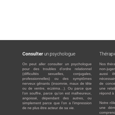
Consulter
un psychologue
Thérap
On peut aller consulter un psychologue
Nos théra
pour des troubles d’ordre relationnel
non-juge
(difficultés sexuelles, conjugales,
aussi êt
professionnelles) ou des symptômes
nécessaire
nerveux gênants (insomnie, maux de tête
de conce
ou de ventre, eczéma…). Ou parce que
une relat
l’on souffre, parce qu’on est malheureux,
répond à 
angoissé, dépendant des autres, ou
Notre rô
simplement parce que l’on a l’impression
une dém
de ne plus être acteur de sa vie.
comprend