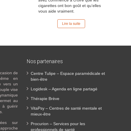
avez commencé à croire que les
cigarettes ont bon goût et qu’elles
vous aide vraiment.
Lire la suite
Nos partenaires
ccasion de
Centre Tulipe – Espace paramédicale et
-même en
bien-être
e vers un
Logidesk – Agenda en ligne partagé
ouple vise
ynamique
Thérapie Brève
permet au
 à guérir
VitaPsy – Centres de santé mentale et
es.
mieux-être
sées sur
Procurion – Services pour les
approche
professionnels de santé