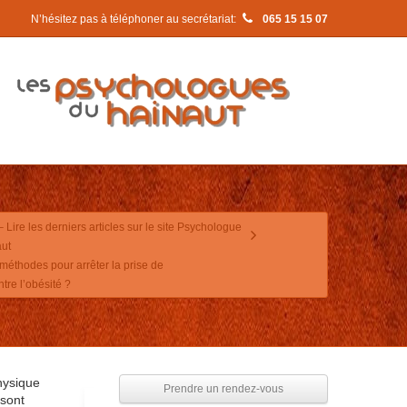
N’hésitez pas à téléphoner au secrétariat:
065 15 15 07
– Lire les derniers articles sur le site Psychologue
ut
 méthodes pour arrêter la prise de
re l’obésité ?
hysique
Prendre un rendez-vous
 sont